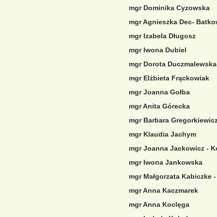
mgr Dominika Cyzowska
mgr Agnieszka Dec- Batk
mgr Izabela Długosz
mgr Iwona Dubiel
mgr Dorota Duczmalewska
mgr Elżbieta Frąckowiak
mgr Joanna Gołba
mgr Anita Górecka
mgr Barbara Gregorkiewic
mgr Klaudia Jachym
mgr Joanna Jackowicz - K
mgr Iwona Jankowska
mgr Małgorzata Kabiczke -
mgr Anna Kaczmarek
mgr Anna Koclęga