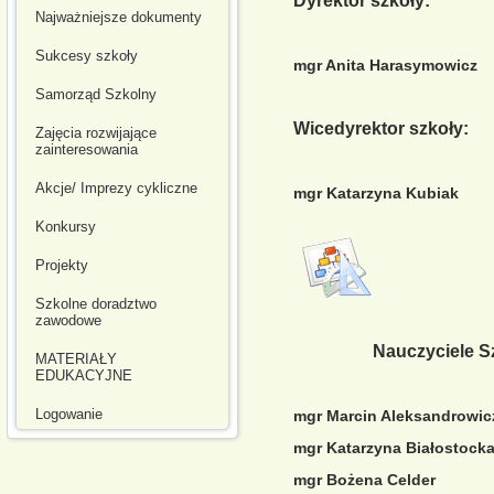
Dyrektor szkoły:
Najważniejsze dokumenty
Sukcesy szkoły
mgr Anita Harasymowicz
Samorząd Szkolny
Wicedyrektor szkoły:
Zajęcia rozwijające
zainteresowania
Akcje/ Imprezy cykliczne
mgr Katarzyna Kubiak
Konkursy
Projekty
Szkolne doradztwo
zawodowe
Nauczyciele S
MATERIAŁY
EDUKACYJNE
Logowanie
mgr Marcin Aleksandrowic
mgr Katarzyna Białostock
mgr Bożena Celder