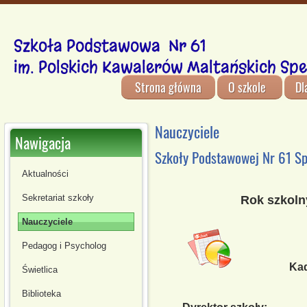
Szkoła Podstawowa Nr 61
im. Polskich Kawalerów Maltańskich Spe
Strona główna
O szkole
Dl
Nauczyciele
Nawigacja
Szkoły Podstawowej Nr 61 Sp
Aktualności
Sekretariat szkoły
Rok szkolny
Nauczyciele
Pedagog i Psycholog
Kad
Świetlica
Biblioteka