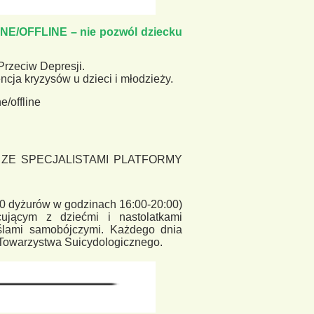
INE/OFFLINE
–
nie pozwól dziecku
Przeciw Depresji
.
cja kryzysów u dzieci
i młodzieży.
e/offline
ZE SPECJALISTAMI PLATFORMY
20 dyżurów w godzinach
1
6:00
-
20:00)
cującym
z
dziećmi i nastolatkami
lami
samobójczymi.
Każdego
dnia
 Towarzystwa Suicydologicznego.