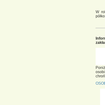
W ro
półko
Info
zakł
Poni
osobi
chroń
OSOB