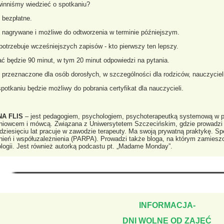
inniśmy wiedzieć o spotkaniu?
t bezpłatne.
t nagrywane i możliwe do odtworzenia w terminie późniejszym.
 potrzebuje wcześniejszych zapisów - kto pierwszy ten lepszy.
ać będzie 90 minut, w tym 20 minut odpowiedzi na pytania.
t przeznaczone dla osób dorosłych, w szczególności dla rodziców, nauczycieli
spotkaniu będzie możliwy do pobrania certyfikat dla nauczycieli.
A FLIS
– jest pedagogiem, psychologiem, psychoterapeutką systemową w pro
niowcem i mówcą. Związana z Uniwersytetem Szczecińskim, gdzie prowadzi 
dziesięciu lat pracuje w zawodzie terapeuty. Ma swoją prywatną praktykę. Spe
nień i współuzależnienia (PARPA). Prowadzi także bloga, na którym zamieszc
logii. Jest również autorką podcastu pt. „Madame Monday”.
INFORMACJA-
DNI WOLNE OD ZAJĘĆ