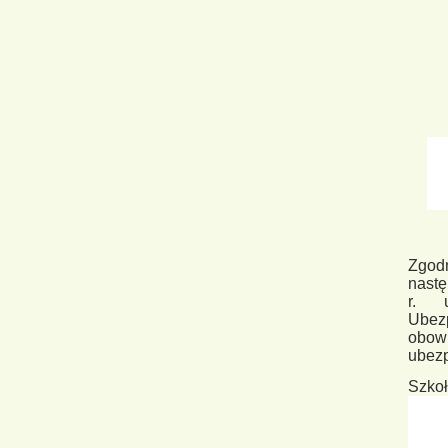
Zgod
nastę
r. u
Ubezp
obowi
ubez
Szko