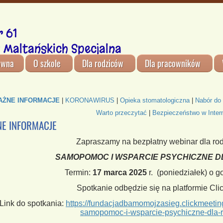
 61
 Maltańskich Specjalna
ówna
O szkole
Dla rodziców
Dla pracowników
AŻNE INFORMACJE
|
KORONAWIRUS
|
Opieka stomatologiczna
|
Nabór do 
Warto przeczytać
|
Bezpieczeństwo w Inter
E INFORMACJE
Zapraszamy na bezpłatny webinar dla rod
SAMOPOMOC I WSPARCIE PSYCHICZNE D
Termin:
17 marca
2025
r. (poniedziałek) o g
Spotkanie odbędzie się na platformie Cli
Link do spotkania:
https://fundacjadbamomojzasieg.clickmeetin
samopomoc-i-wsparcie-psychiczne-dla-