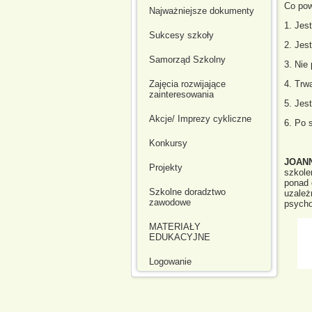
Co pow
Najważniejsze dokumenty
1. Jes
Sukcesy szkoły
2. Jes
Samorząd Szkolny
3. Nie
4. Trw
Zajęcia rozwijające
zainteresowania
5. Jes
Akcje/ Imprezy cykliczne
6. Po 
Konkursy
JOANN
Projekty
szkole
ponad 
Szkolne doradztwo
uzależ
zawodowe
psycho
MATERIAŁY
EDUKACYJNE
Logowanie