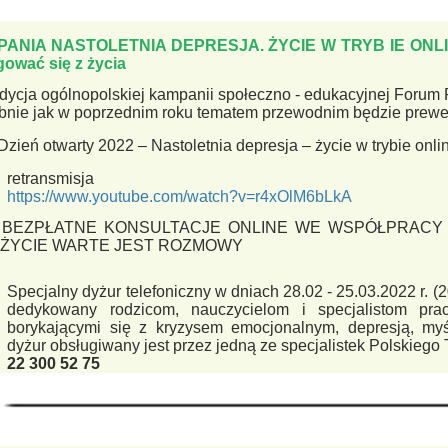
PANIA
NASTOLETNIA DEPRESJA. ŻYCIE W TRYB IE ONL
ować się z życia
dycja ogólnopolskiej kampanii
społeczno - edukacyjnej Forum 
nie jak w poprzednim roku tematem przewodnim będzie prewen
ień otwarty 2022
–
Nastoletnia depresja
–
życie w trybie onlin
retransmisja
https://www.youtube.com/watch?v=r4xOlM6bLkA
BEZPŁATNE KONSULTACJE ONLINE WE WSPÓŁPRACY 
ŻYCIE WARTE JEST ROZMOWY
Specjalny dyżur telefoniczny w dniach 28.02
-
2
5
.03.2022 r.
(
dedykowany
rodzicom,
nauczycielom
i
specjalistom
pra
borykającymi się z
kryzysem emocjonalnym, depresją,
myś
dyżur
obsługiwany
jest
przez
jedną
ze
specjali
stek Polskiego
22
300
52 75