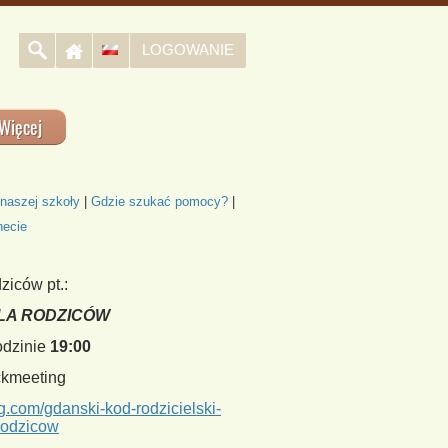
LOGOWANIE
Więcej
naszej szkoły
|
Gdzie szukać pomocy?
|
necie
ziców pt.:
LA RODZICÓW
odzinie
19:00
ckmeeting
g.com/gdanski-kod-rodzicielski-
rodzicow