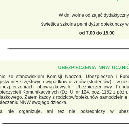
W dni wolne od zajęć dydaktyczn
świetlica szkolna pełni dyżur opiekuńczy 
od 7.00 do 15.00
UBEZPIECZENIA NNW UCZNI
nie ze stanowiskiem Komisji Nadzoru Ubezpieczeń i Fund
pstw nieszczęśliwych wypadków uczniów (studentów) – w roz
bezpieczeniach obowiązkowych, Ubezpieczeniowy Fundu
ieczycieli Komunikacyjnych (Dz. U. nr 124, poz. 1152 z późn.
ązkowego. Zatem każdy z rodziców/opiekunów samodzielnie 
pieczeniu NNW swojego dziecka.
ła nie organizuje, ani też nie pośredniczy w ubezp