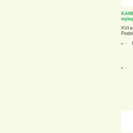
KAM
wylog
XVI e
Podob
·
Dz
·