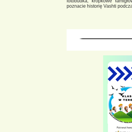
fotobudka, kropkowe łamigłó
poznacie historię Vashti podczas