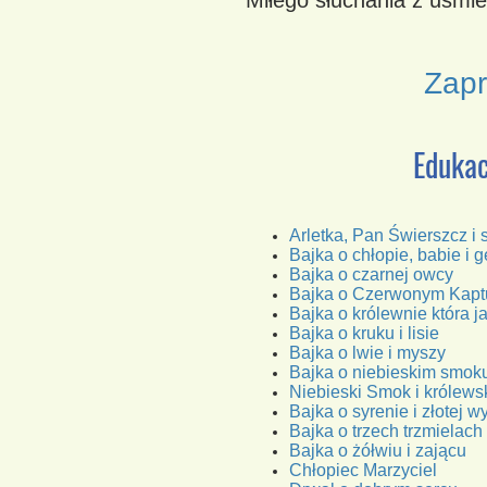
Miłego słuchania z uśmi
Zapr
Edukac
Arletka, Pan Świerszcz i 
Bajka o chłopie, babie i g
Bajka o czarnej owcy
Bajka o Czerwonym Kapt
Bajka o królewnie która ja
Bajka o kruku i lisie
Bajka o lwie i myszy
Bajka o niebieskim smok
Niebieski Smok i królews
Bajka o syrenie i złotej w
Bajka o trzech trzmielach
Bajka o żółwiu i zającu
Chłopiec Marzyciel