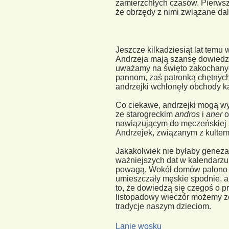
zamierzchłych czasów. Pierwsz
że obrzędy z nimi związane da
Jeszcze kilkadziesiąt lat temu
Andrzeja mają szansę dowiedzieć
uważamy na święto zakochanych
pannom, zaś patronką chętnych
andrzejki wchłonęły obchody k
Co ciekawe, andrzejki mogą wyw
ze starogreckim
andros
i
aner
o
nawiązującym do męczeńskiej ś
Andrzejek, związanym z kultem 
Jakakolwiek nie byłaby geneza 
ważniejszych dat w kalendarzu
powagą. Wokół domów palono wi
umieszczały męskie spodnie, ab
to, że dowiedzą się czegoś o 
listopadowy wieczór możemy z
tradycje naszym dzieciom.
Lanie wosku