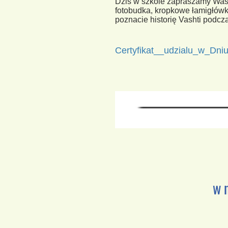
Dziś w szkole zapraszamy Was
fotobudka, kropkowe łamigłówk
poznacie historię Vashti podczas
Certyfikat__udzialu_w_Dniu
w 