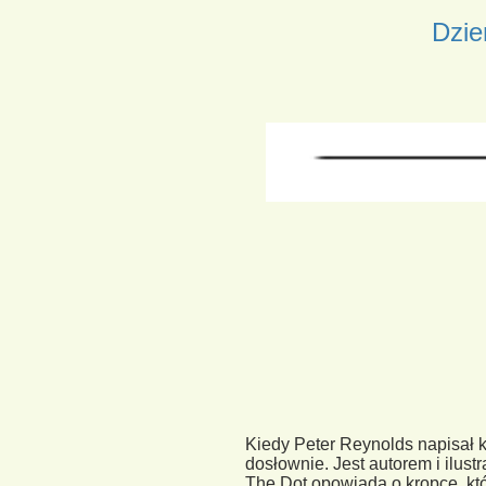
Dzie
Kiedy Peter Reynolds napisał k
dosłownie. Jest autorem i ilus
The Dot opowiada o kropce, któr