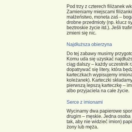
Pod trzy z czterech filiżanek w
Zamieniamy miejscami filiżanki
małżeństwo, moneta zaś – bogac
drobne przedmioty (np. klucz s
beztroskie życie itd.). Jeśli tr
zmieni się nic.
Najdłuższa obierzyna
Do tej zabawy musimy przygotow
Komu uda się uzyskać najdłużs
ciąg dalszy – każdy uczestnik r
dopatrywać się litery, która bę
karteczkach wypisujemy imiona 
koleżanek). Karteczki składa
pierwszą lepszą karteczkę – i
albo przyjaciela na całe życie.
Serce z imionami
Wycinamy dwa papierowe spore
drugim – męskie. Jedna osoba p
tak, aby nie widzieć imion) papi
żony lub męża.