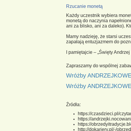
Rzucanie monetą
Każdy uczestnik wybiera monet
monetą do naczynia napełnion
ani za blisko, ani za daleko). K
Mamy nadzieję, że starsi uczes
zapałają entuzjazmem do poz
I pamiętajcie – „Święty Andrzej
Zapraszamy do wspólnej zaba
Wróżby ANDRZEJKOWE z 
Wróżby ANDRZEJKOW
Źródła:
https://czasdzieci.pl/czy
https://andrzejki.nocowa
https://obrzedyitradycje
http://dokariery.pl/-/obrz