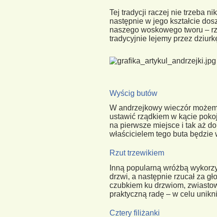
Tej tradycji raczej nie trzeba
następnie w jego kształcie dos
naszego woskowego tworu – rzu
tradycyjnie lejemy przez dziurk
Wyścig butów
W andrzejkowy wieczór możemy 
ustawić rządkiem w kącie pokoj
na pierwsze miejsce i tak aż do
właścicielem tego buta będzie 
Rzut trzewikiem
Inną popularną wróżbą wykorzy
drzwi, a następnie rzucał za gł
czubkiem ku drzwiom, zwiasto
praktyczną radę – w celu unikn
Cztery filiżanki