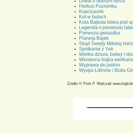
Drwal o dobrym sercu
Herbus Poziomka
Kopciuszek
Kot w butach
Kota Bajkota bitwa pod 
Legenda o pierwszej latar
Pierwsza gwiazdka
Planeta Bajek
Skąd Święty Mikołaj bier
Spotkanie z Yeti
Wielka dziura, bulwy i di
Wiosenna bajka wielkan
Wyprawa do jaskini
Wyspa Litlinów i Biała Gó
Żródło © Piotr P. Walczak www.bajkido