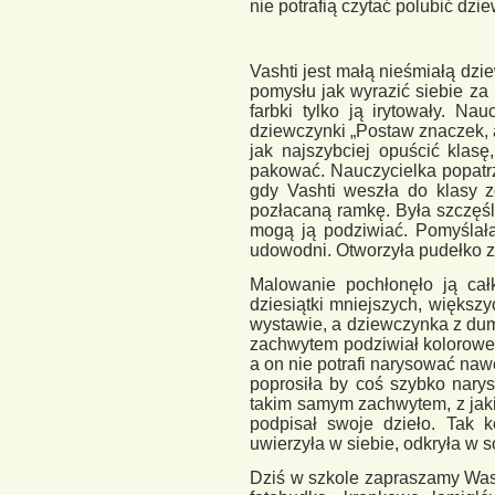
nie potrafią czytać polubić dz
Vashti jest małą nieśmiałą dzie
pomysłu jak wyrazić siebie za
farbki tylko ją irytowały. Na
dziewczynki „Postaw znaczek, a
jak najszybciej opuścić klasę
pakować. Nauczycielka popatrzy
gdy Vashti weszła do klasy 
pozłacaną ramkę. Była szczęśl
mogą ją podziwiać. Pomyślała 
udowodni. Otworzyła pudełko z
Malowanie pochłonęło ją cał
dziesiątki mniejszych, większ
wystawie, a dziewczynka z dum
zachwytem podziwiał kolorowe 
a on nie potrafi narysować nawe
poprosiła by coś szybko narys
takim samym zachwytem, z jakim
podpisał swoje dzieło. Tak 
uwierzyła w siebie, odkryła w s
Dziś w szkole zapraszamy Wa