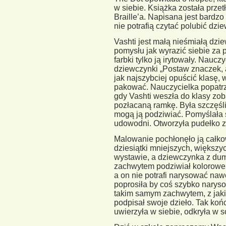
w siebie. Książka została prz
Braille’a. Napisana jest bardz
nie potrafią czytać polubić dz
Vashti jest małą nieśmiałą dzie
pomysłu jak wyrazić siebie za 
farbki tylko ją irytowały. Nauc
dziewczynki „Postaw znaczek, a
jak najszybciej opuścić klasę, 
pakować. Nauczycielka popatrzy
gdy Vashti weszła do klasy zo
pozłacaną ramkę. Była szczęśli
mogą ją podziwiać. Pomyślała s
udowodni. Otworzyła pudełko z
Malowanie pochłonęło ją całko
dziesiątki mniejszych, większ
wystawie, a dziewczynka z dum
zachwytem podziwiał kolorowe 
a on nie potrafi narysować nawe
poprosiła by coś szybko narysow
takim samym zachwytem, z jakim
podpisał swoje dzieło. Tak koń
uwierzyła w siebie, odkryła w s