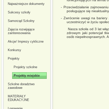
Najważniejsze dokumenty
- Przeciwdziałanie zajmowani
posługujące się nieaktualn
Sukcesy szkoły
- Zwrócenie uwagi na bariery
Samorząd Szkolny
uczestniczyć w życiu społe
Nasza szkoła od 3 lat włącza
Zajęcia rozwijające
zdrowym jaki potencjał tk
zainteresowania
osób niepełnosprawnych. A 
Akcje/ Imprezy cykliczne
Konkursy
Projekty
Projekty szkolne
Projekty miejskie
Szkolne doradztwo
zawodowe
MATERIAŁY
EDUKACYJNE
Logowanie