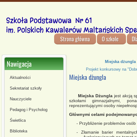
Szkoła Podstawowa Nr 61
im. Polskich Kawalerów Maltańskich Spe
Strona główna
O szkole
Dl
Nawigacja
Miejska dżungla
Projekt konkursowy na "Dobr
Miejska dżungla
Aktualności
Sekretariat szkoły
Miejska Dżungla
jest akcją 
Nauczyciele
szkołami gimnazjalnymi, pona
reprezentującymi osoby niepełnos
Pedagog i Psycholog
Głównymi celami podejmowanych
Świetlica
- Przybliżenie problemów osób
Biblioteka
- Złamanie barier mentalny
funkcjonujących na temat 