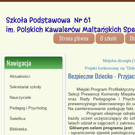
Szkoła Podstawowa Nr 61
im. Polskich Kawalerów Maltańskich Spe
Strona główna
O szkole
Dl
Nawigacja
Miejska dżungla
|
Projekt konkursowy na "Dobr
Bezpieczne Dziecko - Przyjac
Aktualności
Sekretariat szkoły
Miejski Program Profilaktyczn
Sekcji Prewencji Komendy Miejskie
Nauczyciele
oraz Rady Pedagogów i Psycho
prewencyjnego skierowanego do uc
Pedagog i Psycholog
Na zainteresowanie zasługuje fakt,
Program obejmuje odrębne scen
każdy uczeń uczęszczający do szk
Świetlica
latach udział w zajęciach z zakre
Głównym celem programu jest:
Biblioteka
- ograniczenie zjawisk patologiczn