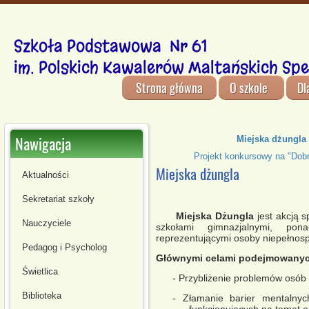
Szkoła Podstawowa Nr 61
im. Polskich Kawalerów Maltańskich Spe
Strona główna
O szkole
Dl
Nawigacja
Miejska dżungla
Projekt konkursowy na "Dobr
Miejska dżungla
Aktualności
Sekretariat szkoły
Miejska Dżungla
jest akcją 
Nauczyciele
szkołami gimnazjalnymi, pona
reprezentującymi osoby niepełnos
Pedagog i Psycholog
Głównymi celami podejmowanych
Świetlica
- Przybliżenie problemów osób
Biblioteka
- Złamanie barier mentalny
funkcjonujących na temat 