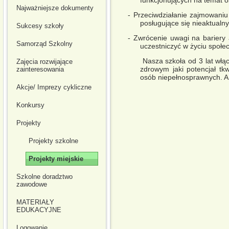
Najważniejsze dokumenty
- Przeciwdziałanie zajmowani
posługujące się nieaktualn
Sukcesy szkoły
- Zwrócenie uwagi na bariery
Samorząd Szkolny
uczestniczyć w życiu społe
Nasza szkoła od 3 lat włącza
Zajęcia rozwijające
zdrowym jaki potencjał tk
zainteresowania
osób niepełnosprawnych. A 
Akcje/ Imprezy cykliczne
Konkursy
Projekty
Projekty szkolne
Projekty miejskie
Szkolne doradztwo
zawodowe
MATERIAŁY
EDUKACYJNE
Logowanie