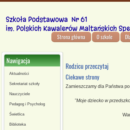
Szkoła Podstawowa Nr 61
im. Polskich Kawalerów Maltańskich Spe
Strona główna
O szkole
Dl
Nawigacja
Rodzicu przeczytaj
Aktualności
Ciekawe strony
Sekretariat szkoły
Zamieszczamy dla Państwa pora
Nauczyciele
"Moje dziecko w przedszko
Pedagog i Psycholog
Świetlica
War
Biblioteka