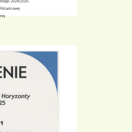
lnego 2024/2025:
j Różańcowej
nej