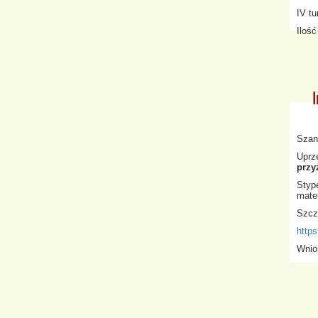
IV tu
Iloś
Szan
Uprz
przy
Styp
mate
Szcze
https
Wnio