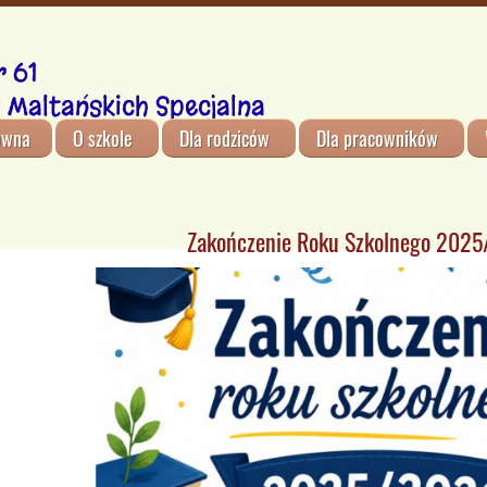
 61
 Maltańskich Specjalna
ówna
O szkole
Dla rodziców
Dla pracowników
Zakończenie Roku Szkolnego 202