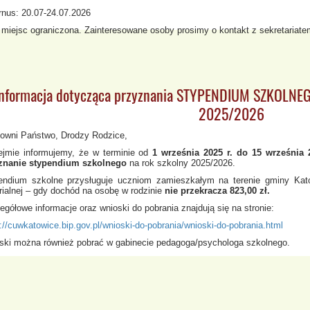
rnus: 20.07-24.07.2026
ć miejsc ograniczona. Zainteresowane osoby prosimy o kontakt z sekretariate
Informacja dotycząca przyznania STYPENDIUM SZKOLNEGO
2025/2026
owni Państwo, Drodzy Rodzice,
ejmie informujemy, że w terminie od
1 września 2025 r. do 15 września 
znanie stypendium szkolnego
na rok szkolny 2025/2026.
endium szkolne przysługuje uczniom zamieszkałym na terenie gminy Katow
rialnej – gdy dochód na osobę w rodzinie
nie przekracza 823,00 zł.
gółowe informacje oraz wnioski do pobrania znajdują się na stronie:
://cuwkatowice.bip.gov.pl/wnioski-do-pobrania/wnioski-do-pobrania.html
ski można również pobrać w gabinecie pedagoga/psychologa szkolnego.