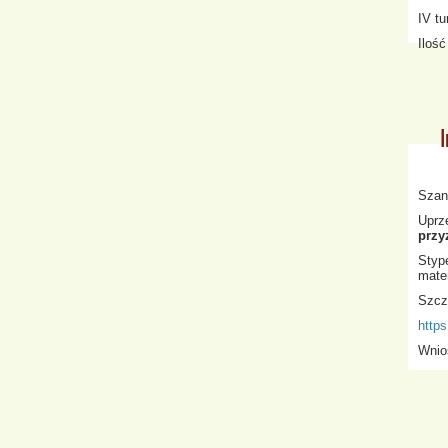
IV tu
Iloś
Szan
Uprz
przy
Styp
mate
Szcze
https
Wnio