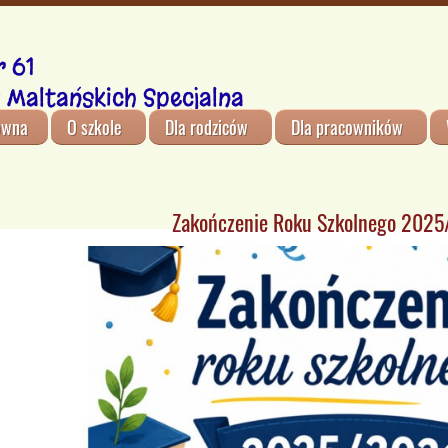
 61
 Maltańskich Specjalna
ówna
O szkole
Dla rodziców
Dla pracowników
Zakończenie Roku Szkolnego 202