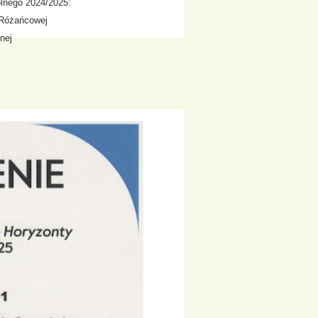
lnego 2024/2025:
j Różańcowej
nej