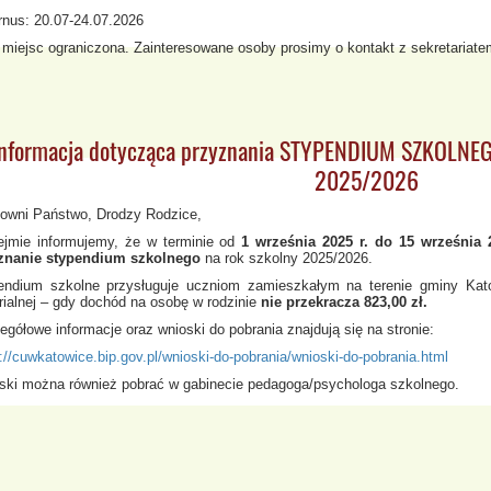
rnus: 20.07-24.07.2026
ć miejsc ograniczona. Zainteresowane osoby prosimy o kontakt z sekretariate
Informacja dotycząca przyznania STYPENDIUM SZKOLNEGO
2025/2026
owni Państwo, Drodzy Rodzice,
ejmie informujemy, że w terminie od
1 września 2025 r. do 15 września 
znanie stypendium szkolnego
na rok szkolny 2025/2026.
endium szkolne przysługuje uczniom zamieszkałym na terenie gminy Katow
rialnej – gdy dochód na osobę w rodzinie
nie przekracza 823,00 zł.
gółowe informacje oraz wnioski do pobrania znajdują się na stronie:
://cuwkatowice.bip.gov.pl/wnioski-do-pobrania/wnioski-do-pobrania.html
ski można również pobrać w gabinecie pedagoga/psychologa szkolnego.