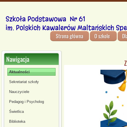
Szkoła Podstawowa Nr 61
im. Polskich Kawalerów Maltańskich Spe
Strona główna
O szkole
Dl
Nawigacja
Z
Aktualności
Sekretariat szkoły
Nauczyciele
Pedagog i Psycholog
Świetlica
Biblioteka