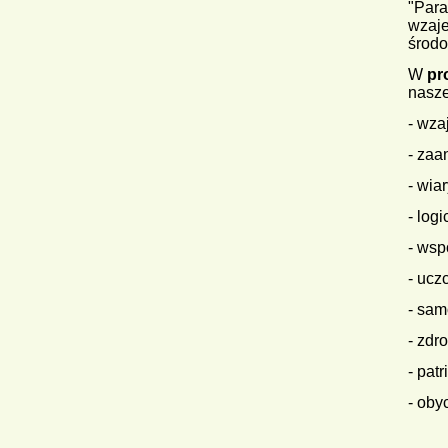
"Para
wzaj
środo
W
pr
nasze
- wza
- zaa
- wia
- log
- wsp
- ucz
- sam
- zdr
- pat
- oby