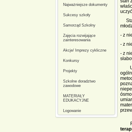
stan 
Najważniejsze dokumenty
właśc
uczyć
Sukcesy szkoły
St
Samorząd Szkolny
młodz
- z n
Zajęcia rozwijające
zainteresowania
- z n
Akcje/ Imprezy cykliczne
- z n
słabo
Konkursy
Uczn
Projekty
ogóln
meto
Szkolne doradztwo
pozn
zawodowe
niep
ósmo
MATERIAŁY
umiar
EDUKACYJNE
mate
przew
Logowanie
Poza 
terap