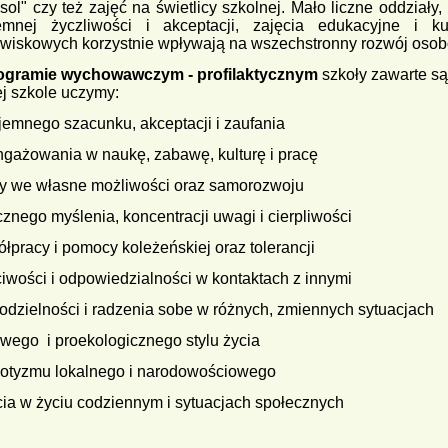
sol" czy też zajęć na świetlicy szkolnej. Mało liczne oddziały
emnej życzliwości i akceptacji, zajęcia edukacyjne i ku
wiskowych korzystnie wpływają na wszechstronny rozwój osob
ogramie wychowawczym - profilaktycznym
szkoły zawarte są 
j szkole uczymy:
jemnego szacunku, akceptacji i zaufania
ngażowania w naukę, zabawę, kulturę i pracę
ry we własne możliwości oraz samorozwoju
icznego myślenia, koncentracji uwagi i cierpliwości
ółpracy i pomocy koleżeńskiej oraz tolerancji
ciwości i odpowiedzialności w kontaktach z innymi
odzielności i radzenia sobe w różnych, zmiennych sytuacjach
owego i proekologicznego stylu życia
riotyzmu lokalnego i narodowościowego
cia w życiu codziennym i sytuacjach społecznych