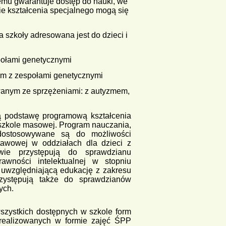
emu gwarantuje dostęp do nauki, we
bie kształcenia specjalnego mogą się
szkoły adresowana jest do dzieci i
społami genetycznymi
tym z zespołami genetycznymi
owanym ze sprzężeniami: z autyzmem,
ą podstawę programową kształcenia
szkole masowej. Program nauczania,
dostosowywane są do możliwości
awowej w oddziałach dla dzieci z
owie przystępują do sprawdzianu
awności intelektualnej w stopniu
uwzględniającą edukację z zakresu
zystępują także do sprawdzianów
ych.
szystkich dostępnych w szkole form
ealizowanych w formie zajęć ŚPP