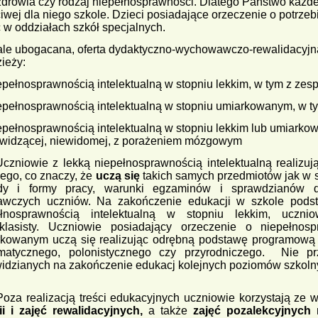
zdrowia czy rodzaj niepełnosprawności. Dlatego Państwo każd
iwej dla niego szkole. Dzieci posiadające orzeczenie o potrze
 w oddziałach szkół specjalnych.
ale ubogacana, oferta dydaktyczno-wychowawczo-rewalidacyjna 
ieży:
iepełnosprawnością intelektualną w stopniu lekkim, w tym z ze
iepełnosprawnością intelektualną w stopniu umiarkowanym, w 
iepełnosprawnością intelektualną w stopniu lekkim lub umiark
widzącej, niewidomej, z porażeniem mózgowym
iowie z lekką niepełnosprawnością intelektualną realizuj
ego, co znaczy, że
uczą się
takich samych przedmiotów jak w 
dy i formy pracy, warunki egzaminów i sprawdzianów 
awczych uczniów. Na zakończenie edukacji w szkole podst
ełnosprawnością intelektualną w stopniu lekkim, uczni
klasisty. Uczniowie posiadający orzeczenie o niepełnospr
kowanym uczą się realizując odrębną podstawę programową 
matycznego, polonistycznego czy przyrodniczego. Nie pr
idzianych na zakończenie edukacj kolejnych poziomów szkoln
realizacją treści edukacyjnych uczniowie korzystają ze w
ii i zajęć rewalidacyjnych,
a także
zajęć pozalekcyjnych
r