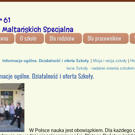
 61
 Maltańskich Specjalna
ówna
O szkole
Dla rodziców
Dla pracowników
Informacje ogólne. Działalność i oferta Szkoły.
|
Misja i wizja szkoły
|
Hi
lecie Szkoły - nadanie imienia szkołom
macje ogólne. Działalność i oferta Szkoły.
W Polsce nauka jest obowiązkiem. Dla każdego d