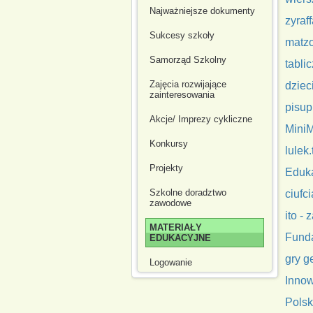
Najważniejsze dokumenty
zyraf
Sukcesy szkoły
matz
Samorząd Szkolny
tabli
Zajęcia rozwijające
dziec
zainteresowania
pisup
Akcje/ Imprezy cykliczne
MiniM
Konkursy
lulek
Projekty
Eduka
Szkolne doradztwo
ciufci
zawodowe
ito -
MATERIAŁY
Funda
EDUKACYJNE
gry g
Logowanie
Innow
Polsk