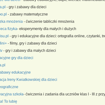
fa.pl
- gry i zabawy dla dzieci
oo.pl
- zabawy matematyczne
czka mnożenia
- ćwiczenie tabliczki mnożenia
ieca fizyka
- eksperymenty dla małych i dużych
isu.pl
- gry i edukacyjne dla dzieci: ortografia online, czytanki, 
ini+
- filmy, gry i zabawy dla dzieci
.tv
- gry i zabawy dla małych dzieci
cyjne gry dla dzieci
a.pl
 zabawy edukacyjne
cja Ireny Kwiatkowskiej dla dzieci
eograficzne
acyjna szkoła
- ćwiczenia i zadania dla uczniów klas I - III z pr
a! To lubię