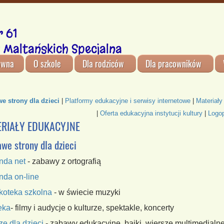
 61
 Maltańskich Specjalna
ówna
O szkole
Dla rodziców
Dla pracowników
e strony dla dzieci
|
Platformy edukacyjne i serwisy internetowe
|
Materiały
|
Oferta edukacyjna instytucji kultury
|
Logo
RIAŁY EDUKACYJNE
we strony dla dzieci
nda net
- zabawy z ortografią
nda on-line
oteka szkolna
- w świecie muzyki
eka
- filmy i audycje o kulturze, spektakle, koncerty
ze dla dzieci
- zabawy edukacyjne, bajki, wiersze multimedialn