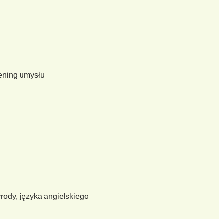
trening umysłu
zyrody, języka angielskiego