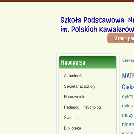
Szkoła Podstawowa Nr
im. Polskich Kawalerów
Strona gł
Nawigacja
Ciekaw
MATE
Aktualności
Cieka
Sekretariat szkoły
dykta
Nauczyciele
dykta
Pedagog i Psycholog
muzyk
Świetlica
ninat
Biblioteka
wiers