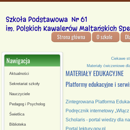
Szkoła Podstawowa Nr 61
im. Polskich Kawalerów Maltańskich Spe
Strona główna
O szkole
Dl
Nawigacja
Ciekawe str
Materiały ćwiczeniowe dl
MATERIAŁY EDUKACYJNE
Aktualności
Platformy edukacyjne i serwi
Sekretariat szkoły
Nauczyciele
Zintegrowana Platforma Eduka
Pedagog i Psycholog
Podręcznik internetowy „Włącz 
Świetlica
Scholaris - portal wiedzy dla na
Biblioteka
Portal lektury.gov.pl