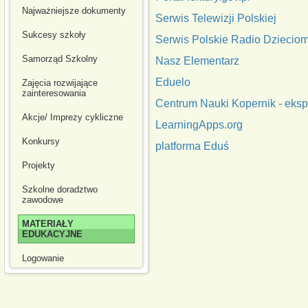
Najważniejsze dokumenty
Serwis Telewizji Polskiej
Sukcesy szkoły
Serwis Polskie Radio Dziecio
Samorząd Szkolny
Nasz Elementarz
Eduelo
Zajęcia rozwijające
zainteresowania
Centrum Nauki Kopernik - eks
Akcje/ Imprezy cykliczne
LearningApps.org
Konkursy
platforma Eduś
Projekty
Szkolne doradztwo
zawodowe
MATERIAŁY
EDUKACYJNE
Logowanie