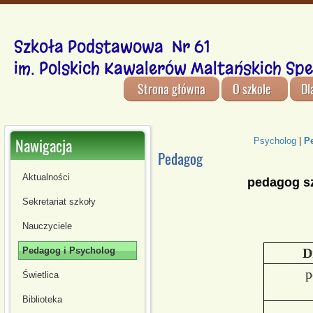
Szkoła Podstawowa Nr 61
im. Polskich Kawalerów Maltańskich Spe
Strona główna
O szkole
Dl
Nawigacja
Psycholog
|
P
Pedagog
Aktualności
pedagog s
Sekretariat szkoły
Nauczyciele
D
Pedagog i Psycholog
p
Świetlica
Biblioteka