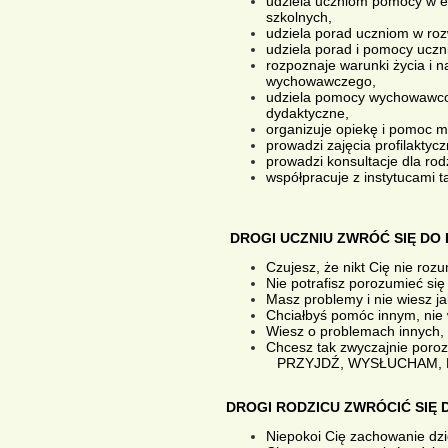
udziela uczniom pomocy w e
szkolnych,
udziela porad uczniom w roz
udziela porad i pomocy uczn
rozpoznaje warunki życia i n
wychowawczego,
udziela pomocy wychowawcom
dydaktyczne,
organizuje opiekę i pomoc m
prowadzi zajęcia profilaktycz
prowadzi konsultacje dla rod
współpracuje z instytucami t
DROGI UCZNIU ZWRÓĆ SIĘ DO
Czujesz, że nikt Cię nie roz
Nie potrafisz porozumieć się
Masz problemy i nie wiesz ja
Chciałbyś pomóc innym, nie 
Wiesz o problemach innych, 
Chcesz tak zwyczajnie poroz
PRZYJDŹ, WYSŁUCHAM, 
DROGI RODZICU ZWRÓCIĆ SIĘ
Niepokoi Cię zachowanie dz