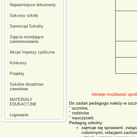
Najważniejsze dokumenty
Sukcesy szkoły
Samorząd Szkolny
Zajęcia rozwijające
zainteresowania
Akcje/ Imprezy cykliczne
Konkursy
Projekty
Szkolne doradztwo
zawodowe
Istnieje możliwość spo
MATERIAŁY
Do zadań pedagoga należy w szcz
EDUKACYJNE
ˇ uczniów,
ˇ rodziców
Logowanie
ˇ nauczycieli;
Pedagog szkolny:
zajmuje się sprawami związ
rodzinnymi, relacjami zach