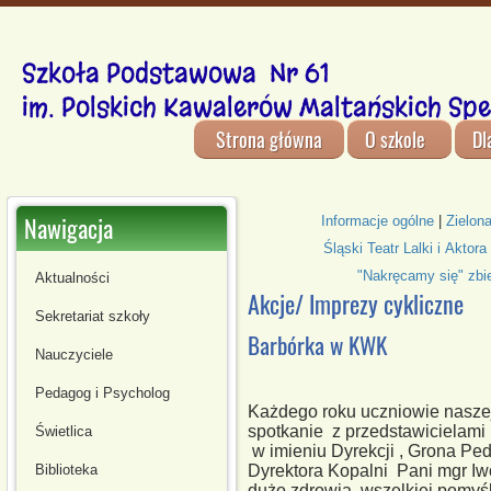
Szkoła Podstawowa Nr 61
im. Polskich Kawalerów Maltańskich Spe
Strona główna
O szkole
Dl
Nawigacja
Informacje ogólne
|
Zielon
Śląski Teatr Lalki i Aktora
"Nakręcamy się" zbie
Aktualności
Akcje/ Imprezy cykliczne
Sekretariat szkoły
Barbórka w KWK
Nauczyciele
Pedagog i Psycholog
Każdego roku uczniowie nasze
spotkanie z przedstawicielami
Świetlica
w imieniu Dyrekcji , Grona Ped
Dyrektora Kopalni Pani mgr Iw
Biblioteka
dużo zdrowia, wszelkiej pomyś