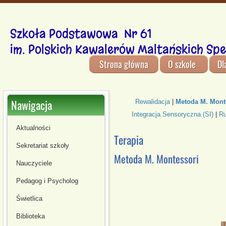
Szkoła Podstawowa Nr 61
im. Polskich Kawalerów Maltańskich Spe
Strona główna
O szkole
Dl
Nawigacja
Rewalidacja
|
Metoda M. Mont
Integracja Sensoryczna (SI)
|
Ru
Aktualności
Terapia
Sekretariat szkoły
Metoda M. Montessori
Nauczyciele
Pedagog i Psycholog
Świetlica
Biblioteka