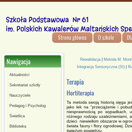
Szkoła Podstawowa Nr 61
im. Polskich Kawalerów Maltańskich Spe
Strona główna
O szkole
Dl
Nawigacja
Rewalidacja
|
Metoda M. Mont
Integracja Sensoryczna (SI)
|
Ru
Aktualności
Terapia
Sekretariat szkoły
Hortiterapia
Nauczyciele
Ta metoda swoją historią sięga j
Pedagog i Psycholog
jako lek na "przeciążenie i pobu
niesprawnością po wypadkach, ud
Świetlica
różnego rodzaju uzależnieniami, 
dzieci niewielkim obszarze w ogro
świata fauny i flory ogrodowej. Dz
Biblioteka
świeżym powietrzu.